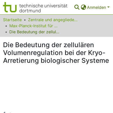
Anmelden
Bereiche & Sammlungen
Startseite
Zentrale und angegliederte Institute
Max-Planck-Institut für molekulare Physiologie
Das gesamte Repositorium
Die Bedeutung der zellulären Volumenregulation bei der Kryo-Arretierung biologischer Systeme
Statistiken
Die Bedeutung der zellulären
FAQ
Volumenregulation bei der Kryo-
Arretierung biologischer Systeme
Leitlinien
Zurück zur Startseite