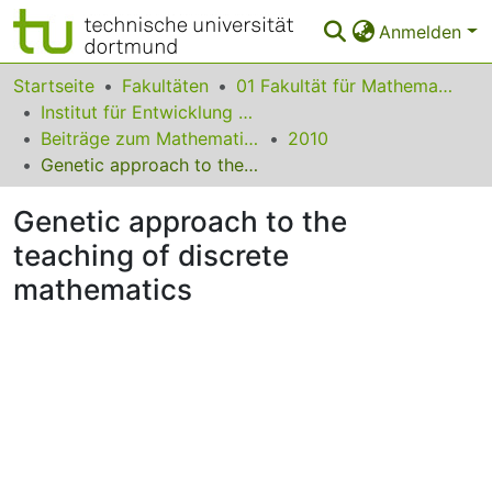
Anmelden
Bereiche & Sammlungen
Startseite
Fakultäten
01 Fakultät für Mathematik
Institut für Entwicklung und Erforschung des Mathematikunterrichts
Das gesamte Repositorium
Beiträge zum Mathematikunterricht
2010
Genetic approach to the teaching of discrete mathematics
Statistiken
Genetic approach to the
FAQ
teaching of discrete
Leitlinien
mathematics
Zurück zur Startseite