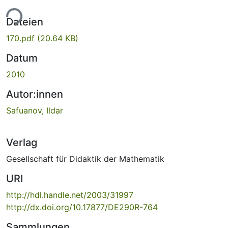
ade...
Dateien
170.pdf
(20.64 KB)
Datum
2010
Autor:innen
Safuanov, Ildar
Verlag
Gesellschaft für Didaktik der Mathematik
URI
http://hdl.handle.net/2003/31997
http://dx.doi.org/10.17877/DE290R-764
Sammlungen