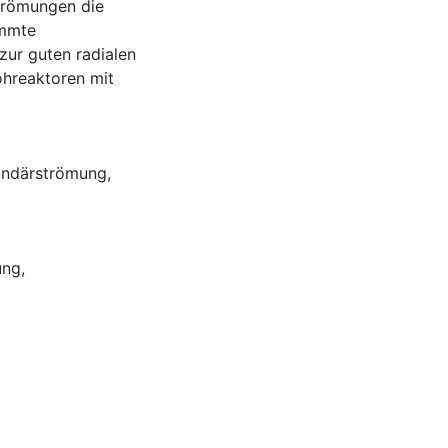
trömungen die
ümmte
zur guten radialen
hreaktoren mit
ndärströmung
,
ung
,