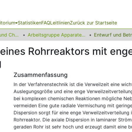
itorium
Statistiken
FAQ
Leitlinien
Zurück zur Startseite
06 Fakultät Bio- und Chemieingenieurwesen
Arbeitsgruppe Apparatedesign
eines Rohrreaktors mit eng
g
Zusammenfassung
In der Verfahrenstechnik ist die Verweilzeit eine wich
Auslegungsgröße und eine enge Verweilzeitverteilung 
bei komplexen chemischen Reaktionen mögliche Ne
vermeiden Eine gute radiale Vermischung mit geringe
Dispersion sorgt für eine enge Verweilzeitverteilung 
Rohrreaktor. Die axiale Dispersion in laminarer Strö
geraden Rohr ist sehr hoch und erzeugt damit eine b