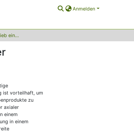
Anmelden
Entwurf und Betrieb eines Rohrreaktors mit enger Verweilzeitverteilung
er
tige
ist vorteilhaft, um
benprodukte zu
r axialer
in einem
mung in einem
reite