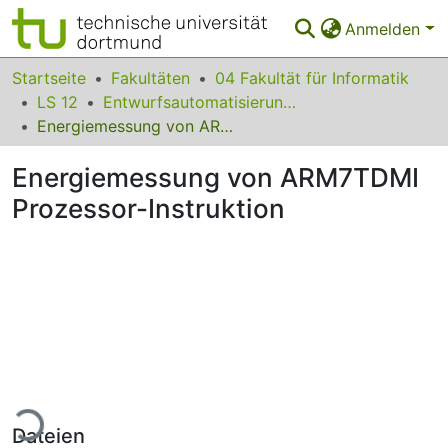
Anmelden
Bereiche & Sammlungen
Startseite
Fakultäten
04 Fakultät für Informatik
LS 12
Entwurfsautomatisierung für Eingebettete Systeme
Das gesamte Repositorium
Energiemessung von ARM7TDMI Prozessor-Instruktion
Statistiken
Energiemessung von ARM7TDMI
FAQ
Prozessor-Instruktion
Leitlinien
Zurück zur Startseite
ade...
Dateien