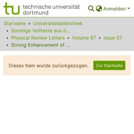
Anmelden
Bereiche & Sammlungen
Startseite
Universitätsbibliothek
Sonstige Volltexte aus dem Bibliotheksangebot
Das gesamte Repositorium
Physical Review Letters
Volume 87
Issue 07
Strong Enhancement of Extremely Energetic Proton Production in Central Heavy Ion Collisions at Intermediate Energy
Statistiken
FAQ
Dieses Item wurde zurückgezogen.
Zur Startseite
Leitlinien
Zurück zur Startseite