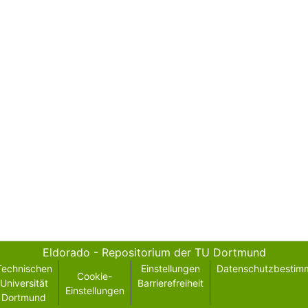
Eldorado - Repositorium der TU Dortmund
Technischen
Einstellungen
Datenschutzbestim
Cookie-
Universität
Barrierefreiheit
Einstellungen
Dortmund