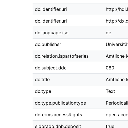
dc.identifier.uri
http://hd
dc.identifier.uri
http://dx
dc.language.iso
de
dc.publisher
Universit
dc.relation.ispartofseries
Amtliche M
dc.subject.ddc
080
dc.title
Amtliche 
dc.type
Text
dc.type.publicationtype
Periodical
dcterms.accessRights
open acce
eldorado.dnb.deposit
true