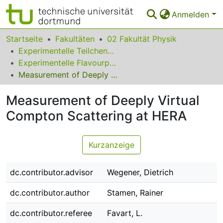
Anmelden
Bereiche & Sammlungen
Startseite
Fakultäten
02 Fakultät Physik
Experimentelle Teilchenphysik
Das gesamte Repositorium
Experimentelle Flavourphysik
Measurement of Deeply Virtual Compton Scattering at HERA
Statistiken
Measurement of Deeply Virtual
FAQ
Compton Scattering at HERA
Leitlinien
Zurück zur Startseite
Kurzanzeige
dc.contributor.advisor
Wegener, Dietrich
dc.contributor.author
Stamen, Rainer
dc.contributor.referee
Favart, L.