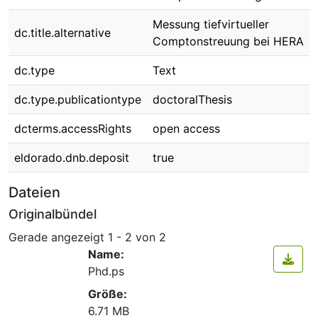
Messung tiefvirtueller
dc.title.alternative
Comptonstreuung bei HERA
dc.type
Text
dc.type.publicationtype
doctoralThesis
dcterms.accessRights
open access
eldorado.dnb.deposit
true
Dateien
Originalbündel
Gerade angezeigt
1 - 2 von 2
Name:
Phd.ps
Größe:
6.71 MB