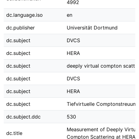
4992
dc.language.iso
en
dc.publisher
Universität Dortmund
dc.subject
DVCS
dc.subject
HERA
dc.subject
deeply virtual compton scatte
dc.subject
DVCS
dc.subject
HERA
dc.subject
Tiefvirtuelle Comptonstreuung
dc.subject.ddc
530
Measurement of Deeply Virtua
dc.title
Compton Scattering at HERA