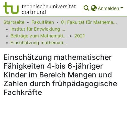
Anmelden
Bereiche & Sammlungen
Startseite
Fakultäten
01 Fakultät für Mathematik
Institut für Entwicklung und Erforschung des Mathematikunterrichts
Das gesamte Repositorium
Beiträge zum Mathematikunterricht
2021
Einschätzung mathematischer Fähigkeiten 4-bis 6-jähriger Kinder im Bereich Mengen und Zahlen durch frühpädagogische Fachkräfte
Statistiken
Einschätzung mathematischer
FAQ
Fähigkeiten 4-bis 6-jähriger
Leitlinien
Kinder im Bereich Mengen und
Zurück zur Startseite
Zahlen durch frühpädagogische
Fachkräfte