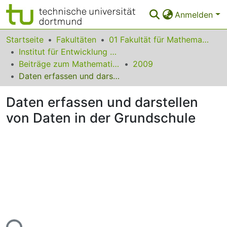
Anmelden
Bereiche & Sammlungen
Startseite
Fakultäten
01 Fakultät für Mathematik
Institut für Entwicklung und Erforschung des Mathematikunterrichts
Das gesamte Repositorium
Beiträge zum Mathematikunterricht
2009
Daten erfassen und darstellen von Daten in der Grundschule
Statistiken
Daten erfassen und darstellen
FAQ
von Daten in der Grundschule
Leitlinien
Zurück zur Startseite