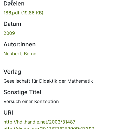
ade...
Dateien
186.pdf
(19.86 KB)
Datum
2009
Autor:innen
Neubert, Bernd
Verlag
Gesellschaft für Didaktik der Mathematik
Sonstige Titel
Versuch einer Konzeption
URI
http://hdl.handle.net/2003/31487
http://dx.doi.org/10.17877/DE290R-13397