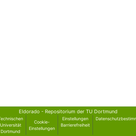
Eldorado - Repositorium der TU Dortmund
Technischen
Einstellungen
Datenschutzbestim
Cookie-
Universität
Barrierefreiheit
Einstellungen
Dortmund