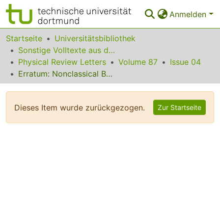
Anmelden
Bereiche & Sammlungen
Startseite
Universitätsbibliothek
Sonstige Volltexte aus dem Bibliotheksangebot
Das gesamte Repositorium
Physical Review Letters
Volume 87
Issue 04
Erratum: Nonclassical Behavior in the Capacitance of a Nanojunction
Statistiken
FAQ
Dieses Item wurde zurückgezogen.
Zur Startseite
Leitlinien
Zurück zur Startseite