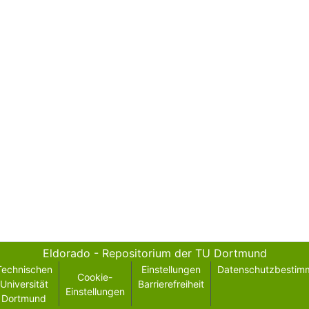
Eldorado - Repositorium der TU Dortmund
Technischen
Einstellungen
Datenschutzbestim
Cookie-
Universität
Barrierefreiheit
Einstellungen
Dortmund