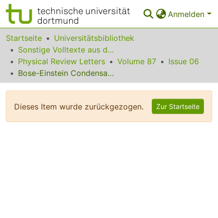
Anmelden
Bereiche & Sammlungen
Startseite
Universitätsbibliothek
Sonstige Volltexte aus dem Bibliotheksangebot
Das gesamte Repositorium
Physical Review Letters
Volume 87
Issue 06
Bose-Einstein Condensates with Large Number of Vortices
Statistiken
FAQ
Dieses Item wurde zurückgezogen.
Zur Startseite
Leitlinien
Zurück zur Startseite