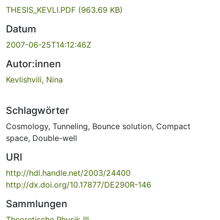
THESIS_KEVLI.PDF
(963.69 KB)
Datum
2007-06-25T14:12:46Z
Autor:innen
Kevlishvili, Nina
Schlagwörter
Cosmology
,
Tunneling
,
Bounce solution
,
Compact
space
,
Double-well
URI
http://hdl.handle.net/2003/24400
http://dx.doi.org/10.17877/DE290R-146
Sammlungen
Theoretische Physik III