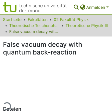
Anmelden
Bereiche & Sammlungen
Startseite
Fakultäten
02 Fakultät Physik
Theoretische Teilchenphysik
Theoretische Physik III
Das gesamte Repositorium
False vacuum decay with quantum back-reaction
Statistiken
False vacuum decay with
FAQ
quantum back-reaction
Leitlinien
Zurück zur Startseite
ade...
Dateien