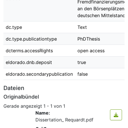
Fremdfinanzierungsmög
an den Börsenplätzen f
deutschen Mittelstand
dc.type
Text
dc.type.publicationtype
PhDThesis
dcterms.accessRights
open access
eldorado.dnb.deposit
true
eldorado.secondarypublication
false
Dateien
Originalbündel
Gerade angezeigt
1 - 1 von 1
Name:
Dissertation_ Requardt.pdf