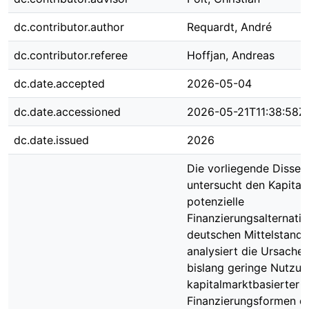
dc.contributor.author
Requardt, André
dc.contributor.referee
Hoffjan, Andreas
dc.date.accepted
2026-05-04
dc.date.accessioned
2026-05-21T11:38:58Z
dc.date.issued
2026
Die vorliegende Disser
untersucht den Kapital
potenzielle
Finanzierungsalternativ
deutschen Mittelstand 
analysiert die Ursachen
bislang geringe Nutzun
kapitalmarktbasierter
Finanzierungsformen d