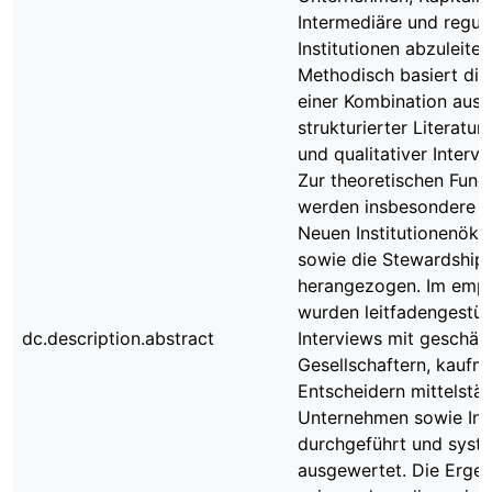
Intermediäre und regul
Institutionen abzuleiten
Methodisch basiert die
einer Kombination aus
strukturierter Literatu
und qualitativer Intervi
Zur theoretischen Fund
werden insbesondere A
Neuen Institutionenök
sowie die Stewardship
herangezogen. Im empir
wurden leitfadengestüt
dc.description.abstract
Interviews mit geschäf
Gesellschaftern, kaufm
Entscheidern mittelstä
Unternehmen sowie Int
durchgeführt und syst
ausgewertet. Die Ergeb