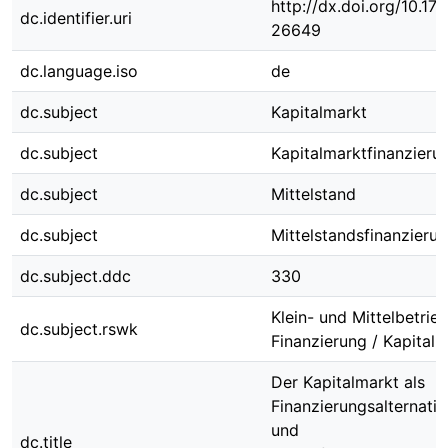
http://dx.doi.org/10.1
dc.identifier.uri
26649
dc.language.iso
de
dc.subject
Kapitalmarkt
dc.subject
Kapitalmarktfinanzieru
dc.subject
Mittelstand
dc.subject
Mittelstandsfinanzieru
dc.subject.ddc
330
Klein- und Mittelbetrieb
dc.subject.rswk
Finanzierung / Kapital
Der Kapitalmarkt als
Finanzierungsalternativ
und
dc.title