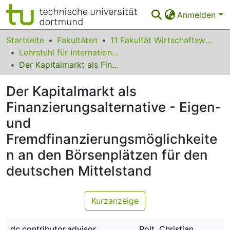
Anmelden
Bereiche & Sammlungen
Startseite
Fakultäten
11 Fakultät Wirtschaftswissenschaften
Lehrstuhl für Internationale Rechnungslegung und Wirtschaftsprüfung
Das gesamte Repositorium
Der Kapitalmarkt als Finanzierungsalternative - Eigen- und Fremdfinanzierungsmöglichkeiten an den Börsenplätzen für den deutschen Mittelstand
Statistiken
Der Kapitalmarkt als
FAQ
Finanzierungsalternative - Eigen-
und
Leitlinien
Fremdfinanzierungsmöglichkeite
Zurück zur Startseite
n an den Börsenplätzen für den
deutschen Mittelstand
Kurzanzeige
dc.contributor.advisor
Polt, Christian