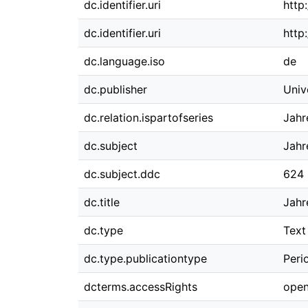
dc.identifier.uri
http
dc.identifier.uri
http
dc.language.iso
de
dc.publisher
Univ
dc.relation.ispartofseries
Jahr
dc.subject
Jahr
dc.subject.ddc
624
dc.title
Jahr
dc.type
Text
dc.type.publicationtype
Peri
dcterms.accessRights
open