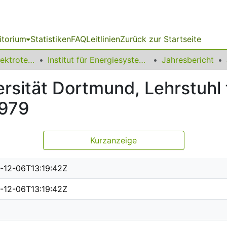
itorium
Statistiken
FAQ
Leitlinien
Zurück zur Startseite
08 Fakultät für Elektrotechnik und Informationstechnik
Institut für Energiesysteme, Energieeffizienz und Energiewirtschaft
Jahresbericht
ersität Dortmund, Lehrstuhl 
1979
Kurzanzeige
-12-06T13:19:42Z
-12-06T13:19:42Z
0