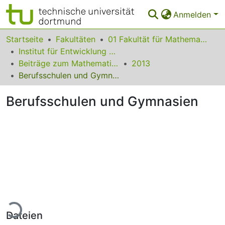
Anmelden
Bereiche & Sammlungen
Startseite
Fakultäten
01 Fakultät für Mathematik
Institut für Entwicklung und Erforschung des Mathematikunterrichts
Das gesamte Repositorium
Beiträge zum Mathematikunterricht
2013
Berufsschulen und Gymnasien
Statistiken
Berufsschulen und Gymnasien
FAQ
Leitlinien
Zurück zur Startseite
Lade...
Dateien