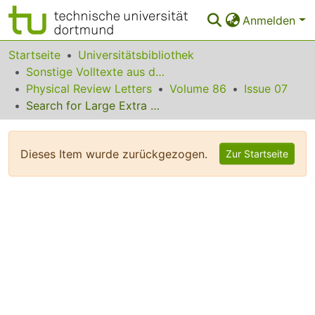
Anmelden
Bereiche & Sammlungen
Startseite
Universitätsbibliothek
Sonstige Volltexte aus dem Bibliotheksangebot
Das gesamte Repositorium
Physical Review Letters
Volume 86
Issue 07
Search for Large Extra Dimensions in Dielectron and Diphoton Production
Statistiken
FAQ
Dieses Item wurde zurückgezogen.
Zur Startseite
Leitlinien
Zurück zur Startseite