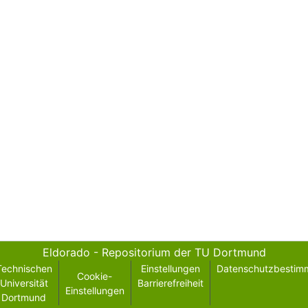
Eldorado - Repositorium der TU Dortmund
Technischen
Einstellungen
Datenschutzbestim
Cookie-
Universität
Barrierefreiheit
Einstellungen
Dortmund