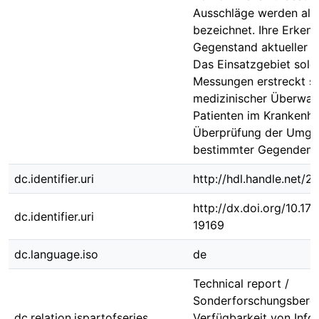
Ausschläge werden als
bezeichnet. Ihre Erkenn
Gegenstand aktueller F
Das Einsatzgebiet solc
Messungen erstreckt s
medizinischer Überwa
Patienten im Krankenha
Überprüfung der Umge
bestimmter Gegenden.
dc.identifier.uri
http://hdl.handle.net/
http://dx.doi.org/10.1
dc.identifier.uri
19169
dc.language.iso
de
Technical report /
Sonderforschungsbere
dc.relation.ispartofseries
Verfügbarkeit von Info