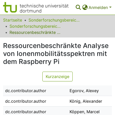
Anmelden
Bereiche & Sammlungen
Startseite
Sonderforschungsbereiche
Sonderforschungsbereich (SFB) 876
Das gesamte Repositorium
Ressourcenbeschränkte Analyse von Ionenmobilitätsspektren mit dem Raspberry Pi
Statistiken
Ressourcenbeschränkte Analyse
FAQ
von Ionenmobilitätsspektren mit
dem Raspberry Pi
Leitlinien
Zurück zur Startseite
Kurzanzeige
dc.contributor.author
Egorov, Alexey
dc.contributor.author
König, Alexander
dc.contributor.author
Köppen, Marcel