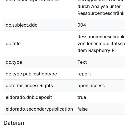
durch Analyse unter
Ressourcenbeschränku
dc.subject.ddc
004
Ressourcenbeschränkte
dc.title
von Ionenmobilitätsspe
dem Raspberry Pi
dc.type
Text
dc.type.publicationtype
report
dcterms.accessRights
open access
eldorado.dnb.deposit
true
eldorado.secondarypublication
false
Dateien