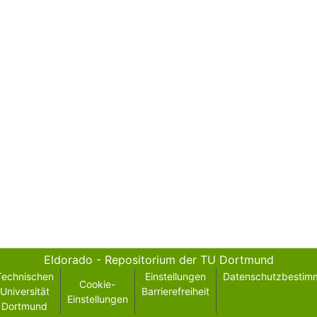
Eldorado - Repositorium der TU Dortmund
Technischen
Einstellungen
Datenschutzbestim
Cookie-
Universität
Barrierefreiheit
Einstellungen
Dortmund