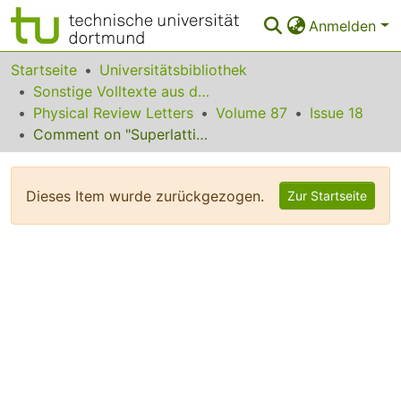
Anmelden
Bereiche & Sammlungen
Startseite
Universitätsbibliothek
Sonstige Volltexte aus dem Bibliotheksangebot
Das gesamte Repositorium
Physical Review Letters
Volume 87
Issue 18
Comment on "Superlattice, Rhombus, Square, and Hexagonal Standing Waves in Magnetically Driven Ferrofluid Surface"
Statistiken
FAQ
Dieses Item wurde zurückgezogen.
Zur Startseite
Leitlinien
Zurück zur Startseite