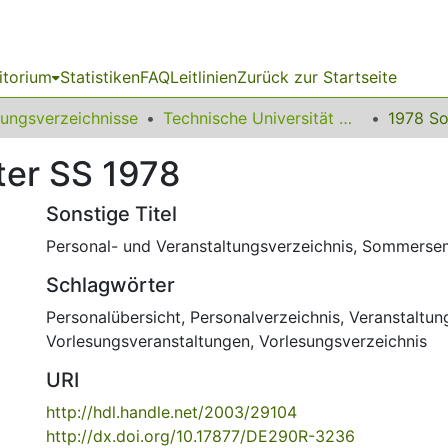
itorium
Statistiken
FAQ
Leitlinien
Zurück zur Startseite
sungsverzeichnisse
Technische Universität Dortmund (vormals Universität Dortmund)
er SS 1978
Sonstige Titel
Personal- und Veranstaltungsverzeichnis, Sommerse
Schlagwörter
Personalübersicht
,
Personalverzeichnis
,
Veranstaltun
Vorlesungsveranstaltungen
,
Vorlesungsverzeichnis
URI
http://hdl.handle.net/2003/29104
http://dx.doi.org/10.17877/DE290R-3236