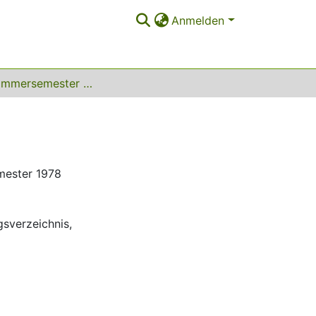
Anmelden
1978 Sommersemester SS 1978
mester 1978
gsverzeichnis
,