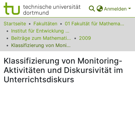
Anmelden
Bereiche & Sammlungen
Startseite
Fakultäten
01 Fakultät für Mathematik
Institut für Entwicklung und Erforschung des Mathematikunterrichts
Das gesamte Repositorium
Beiträge zum Mathematikunterricht
2009
Klassifizierung von Monitoring-Aktivitäten und Diskursivität im Unterrichtsdiskurs
Statistiken
Klassifizierung von Monitoring-
FAQ
Aktivitäten und Diskursivität im
Leitlinien
Unterrichtsdiskurs
Zurück zur Startseite