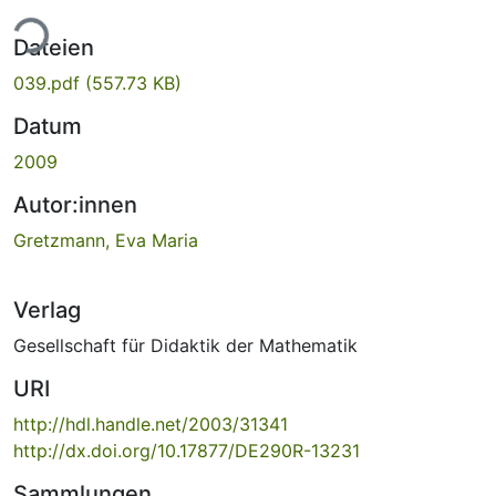
ade...
Dateien
039.pdf
(557.73 KB)
Datum
2009
Autor:innen
Gretzmann, Eva Maria
Verlag
Gesellschaft für Didaktik der Mathematik
URI
http://hdl.handle.net/2003/31341
http://dx.doi.org/10.17877/DE290R-13231
Sammlungen