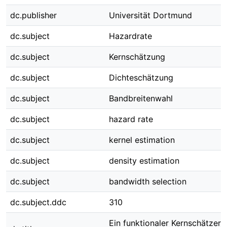
dc.publisher
Universität Dortmund
dc.subject
Hazardrate
dc.subject
Kernschätzung
dc.subject
Dichteschätzung
dc.subject
Bandbreitenwahl
dc.subject
hazard rate
dc.subject
kernel estimation
dc.subject
density estimation
dc.subject
bandwidth selection
dc.subject.ddc
310
Ein funktionaler Kernschätzer 