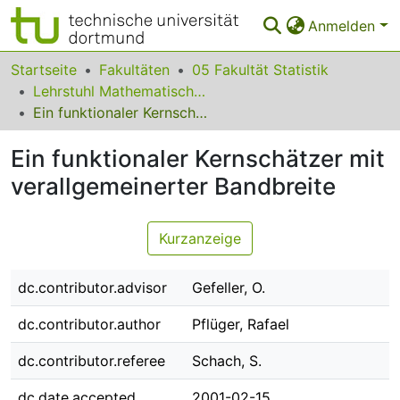
Anmelden
Bereiche & Sammlungen
Startseite
Fakultäten
05 Fakultät Statistik
Lehrstuhl Mathematische Statistik und biometrische Anwendungen
Das gesamte Repositorium
Ein funktionaler Kernschätzer mit verallgemeinerter Bandbreite
Statistiken
Ein funktionaler Kernschätzer mit
FAQ
verallgemeinerter Bandbreite
Leitlinien
Kurzanzeige
Zurück zur Startseite
dc.contributor.advisor
Gefeller, O.
dc.contributor.author
Pflüger, Rafael
dc.contributor.referee
Schach, S.
dc.date.accepted
2001-02-15