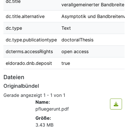
dc.title
verallgemeinerter Bandbreite
dc.title.alternative
Asymptotik und Bandbreitenw
dc.type
Text
dc.type.publicationtype
doctoralThesis
dcterms.accessRights
open access
eldorado.dnb.deposit
true
Dateien
Originalbündel
Gerade angezeigt
1 - 1 von 1
Name:
pfluegerunt.pdf
Größe:
3.43 MB