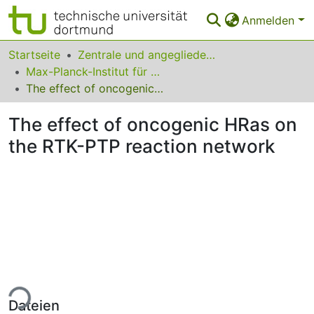
Anmelden
Bereiche & Sammlungen
Startseite
Zentrale und angegliederte Institute
Max-Planck-Institut für molekulare Physiologie
Das gesamte Repositorium
The effect of oncogenic HRas on the RTK-PTP reaction network
Statistiken
The effect of oncogenic HRas on
FAQ
the RTK-PTP reaction network
Leitlinien
Zurück zur Startseite
ade...
Dateien