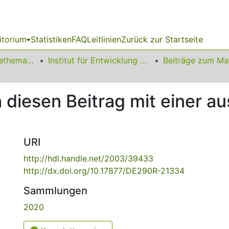
itorium
Statistiken
FAQ
Leitlinien
Zurück zur Startseite
01 Fakultät für Mathematik
Institut für Entwicklung und Erforschung des Mathematikunterrichts
 diesen Beitrag mit einer a
URI
http://hdl.handle.net/2003/39433
http://dx.doi.org/10.17877/DE290R-21334
Sammlungen
2020