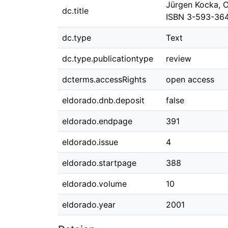
Jürgen Kocka, C
dc.title
ISBN 3-593-36
dc.type
Text
dc.type.publicationtype
review
dcterms.accessRights
open access
eldorado.dnb.deposit
false
eldorado.endpage
391
eldorado.issue
4
eldorado.startpage
388
eldorado.volume
10
eldorado.year
2001