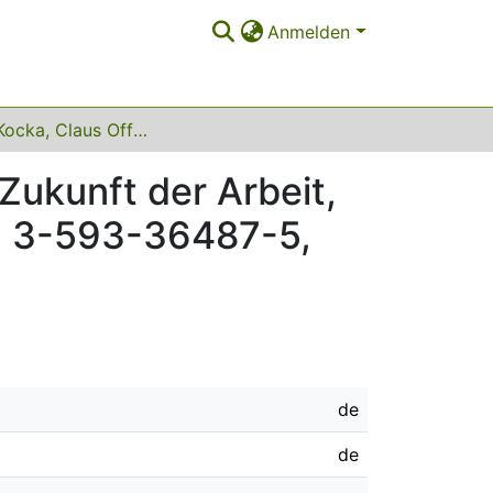
Anmelden
Jürgen Kocka, Claus Offe (Hg.): Geschichte und Zukunft der Arbeit, Frankfurt/New York: Campus Verlag, 2000, ISBN 3-593-36487-5, DM 58,80
Zukunft der Arbeit,
N 3-593-36487-5,
de
de