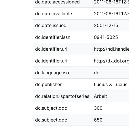
dc.date.accessioned
2011-06-16T12:
dc.date.available
2011-06-16T12:
dc.date.issued
2001-12-15
dc.identifier.issn
0941-5025
dc.identifier.uri
http://hdl.hand
dc.identifier.uri
http://dx.doi.o
dc.language.iso
de
dc.publisher
Lucius & Lucius
dc.relation.ispartofseries
Arbeit
dc.subject.ddc
300
dc.subject.ddc
650