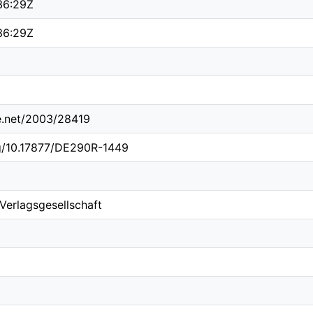
36:29Z
36:29Z
le.net/2003/28419
rg/10.17877/DE290R-1449
 Verlagsgesellschaft