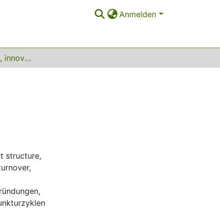
Anmelden
Entrepreneurship, innovation and competition
t structure
,
urnover
,
ründungen
,
unkturzyklen