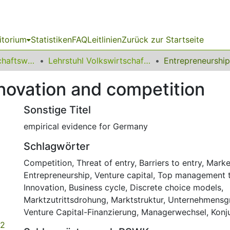
itorium
Statistiken
FAQ
Leitlinien
Zurück zur Startseite
11 Fakultät Wirtschaftswissenschaften
Lehrstuhl Volkswirtschaftslehre (Wirtschaftspolitik)
novation and competition
Sonstige Titel
empirical evidence for Germany
Schlagwörter
Competition
,
Threat of entry
,
Barriers to entry
,
Marke
Entrepreneurship
,
Venture capital
,
Top management t
Innovation
,
Business cycle
,
Discrete choice models
,
Marktzutrittsdrohung
,
Marktstruktur
,
Unternehmensg
Venture Capital-Finanzierung
,
Managerwechsel
,
Konj
42