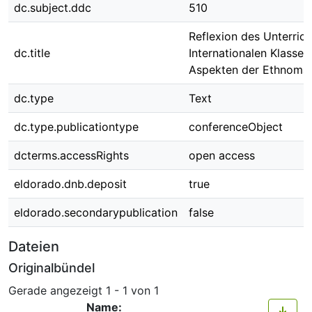
dc.subject.ddc
510
Reflexion des Unterrich
dc.title
Internationalen Klassen
Aspekten der Ethnoma
dc.type
Text
dc.type.publicationtype
conferenceObject
dcterms.accessRights
open access
eldorado.dnb.deposit
true
eldorado.secondarypublication
false
Dateien
Originalbündel
Gerade angezeigt
1 - 1 von 1
Name: