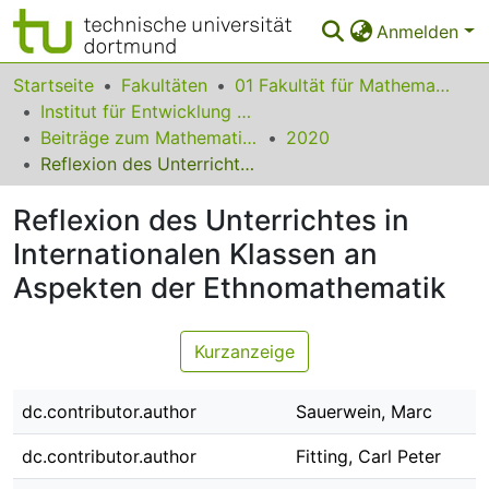
Anmelden
Bereiche & Sammlungen
Startseite
Fakultäten
01 Fakultät für Mathematik
Institut für Entwicklung und Erforschung des Mathematikunterrichts
Das gesamte Repositorium
Beiträge zum Mathematikunterricht
2020
Reflexion des Unterrichtes in Internationalen Klassen an Aspekten der Ethnomathematik
Statistiken
Reflexion des Unterrichtes in
FAQ
Internationalen Klassen an
Leitlinien
Aspekten der Ethnomathematik
Zurück zur Startseite
Kurzanzeige
dc.contributor.author
Sauerwein, Marc
dc.contributor.author
Fitting, Carl Peter