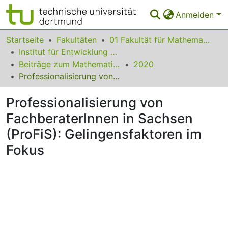
Anmelden
Bereiche & Sammlungen
Startseite
Fakultäten
01 Fakultät für Mathematik
Institut für Entwicklung und Erforschung des Mathematikunterrichts
Das gesamte Repositorium
Beiträge zum Mathematikunterricht
2020
Professionalisierung von FachberaterInnen in Sachsen (ProFiS): Gelingensfaktoren im Fokus
Statistiken
Professionalisierung von
FAQ
FachberaterInnen in Sachsen
Leitlinien
(ProFiS): Gelingensfaktoren im
Zurück zur Startseite
Fokus