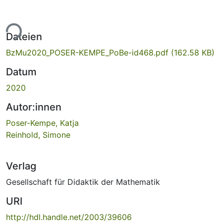
ade...
Dateien
BzMu2020_POSER-KEMPE_PoBe-id468.pdf
(162.58 KB)
Datum
2020
Autor:innen
Poser-Kempe, Katja
Reinhold, Simone
Verlag
Gesellschaft für Didaktik der Mathematik
URI
http://hdl.handle.net/2003/39606