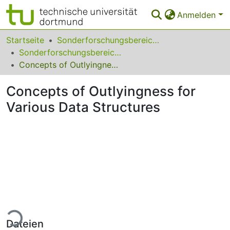
Anmelden
Bereiche & Sammlungen
Startseite
Sonderforschungsbereiche
Sonderforschungsbereich (SFB) 475
Das gesamte Repositorium
Concepts of Outlyingness for Various Data Structures
Statistiken
Concepts of Outlyingness for
FAQ
Various Data Structures
Leitlinien
Zurück zur Startseite
ade...
Dateien