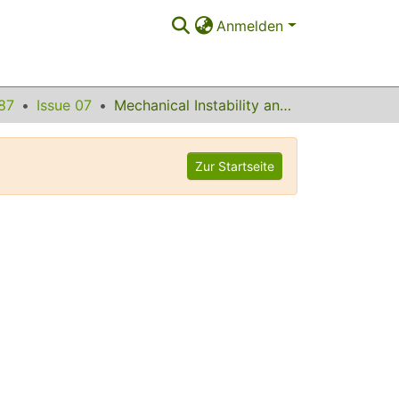
Anmelden
87
Issue 07
Mechanical Instability and Ideal Shear Strength of Transition Metal Carbides and Nitrides
Zur Startseite