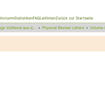
itorium
Statistiken
FAQ
Leitlinien
Zurück zur Startseite
Sonstige Volltexte aus dem Bibliotheksangebot
Physical Review Letters
Volume 