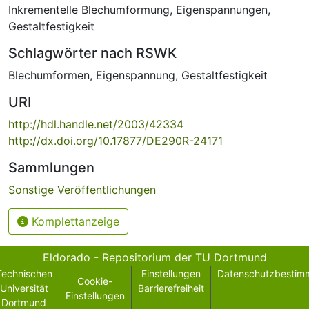
Inkrementelle Blechumformung
,
Eigenspannungen
,
Gestaltfestigkeit
Schlagwörter nach RSWK
Blechumformen
,
Eigenspannung
,
Gestaltfestigkeit
URI
http://hdl.handle.net/2003/42334
http://dx.doi.org/10.17877/DE290R-24171
Sammlungen
Sonstige Veröffentlichungen
Komplettanzeige
Eldorado - Repositorium der TU Dortmund
Technischen
Einstellungen
Datenschutzbestim
Cookie-
Universität
Barrierefreiheit
Einstellungen
Dortmund