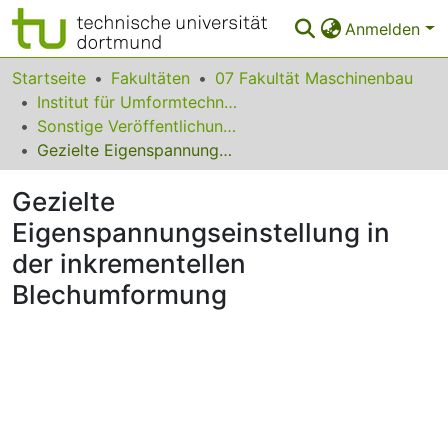
Anmelden
Bereiche & Sammlungen
Startseite
Fakultäten
07 Fakultät Maschinenbau
Institut für Umformtechnik und Leichtbau
Das gesamte Repositorium
Sonstige Veröffentlichungen
Gezielte Eigenspannungseinstellung in der inkrementellen Blechumformung
Statistiken
Gezielte
FAQ
Eigenspannungseinstellung in
Leitlinien
der inkrementellen
Zurück zur Startseite
Blechumformung