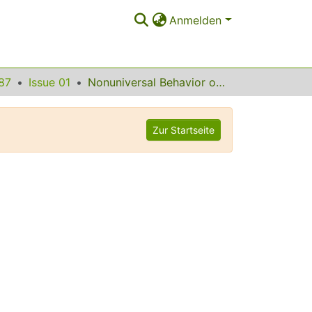
Anmelden
87
Issue 01
Nonuniversal Behavior of the k-Body Embedded Gaussian Unitary Ensemble of Random Matrices
Zur Startseite