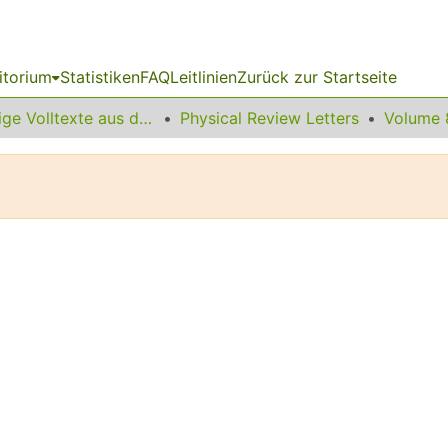
itorium
Statistiken
FAQ
Leitlinien
Zurück zur Startseite
Sonstige Volltexte aus dem Bibliotheksangebot
Physical Review Letters
Volume 