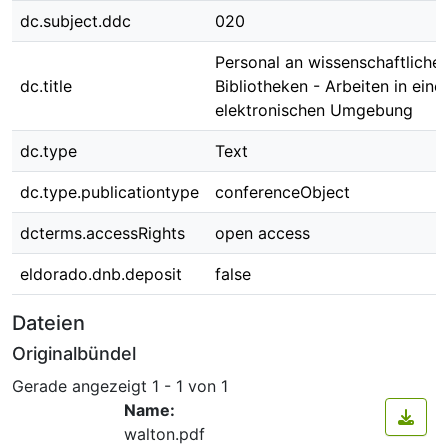
dc.subject.ddc
020
Personal an wissenschaftliche
dc.title
Bibliotheken - Arbeiten in eine
elektronischen Umgebung
dc.type
Text
dc.type.publicationtype
conferenceObject
dcterms.accessRights
open access
eldorado.dnb.deposit
false
Dateien
Originalbündel
Gerade angezeigt
1 - 1 von 1
Name:
walton.pdf