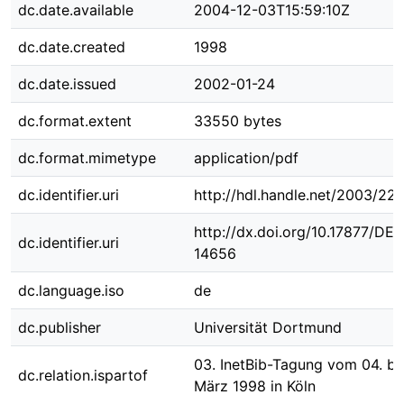
dc.date.available
2004-12-03T15:59:10Z
dc.date.created
1998
dc.date.issued
2002-01-24
dc.format.extent
33550 bytes
dc.format.mimetype
application/pdf
dc.identifier.uri
http://hdl.handle.net/2003/22
http://dx.doi.org/10.17877/DE
dc.identifier.uri
14656
dc.language.iso
de
dc.publisher
Universität Dortmund
03. InetBib-Tagung vom 04. bi
dc.relation.ispartof
März 1998 in Köln