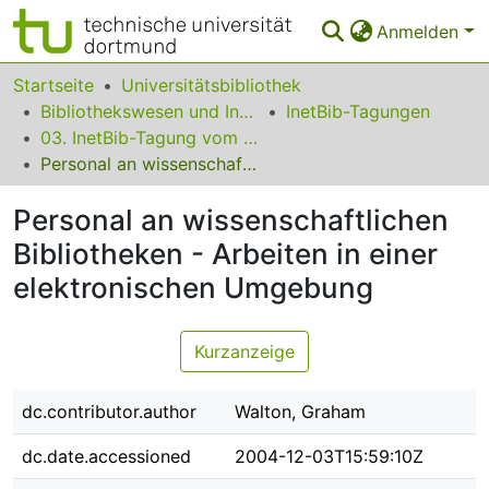
Anmelden
Bereiche & Sammlungen
Startseite
Universitätsbibliothek
Bibliothekswesen und Information
InetBib-Tagungen
Das gesamte Repositorium
03. InetBib-Tagung vom 04. bis 06 März 1998 in Köln
Personal an wissenschaftlichen Bibliotheken - Arbeiten in einer elektronischen Umgebung
Statistiken
Personal an wissenschaftlichen
FAQ
Bibliotheken - Arbeiten in einer
Leitlinien
elektronischen Umgebung
Zurück zur Startseite
Kurzanzeige
dc.contributor.author
Walton, Graham
dc.date.accessioned
2004-12-03T15:59:10Z