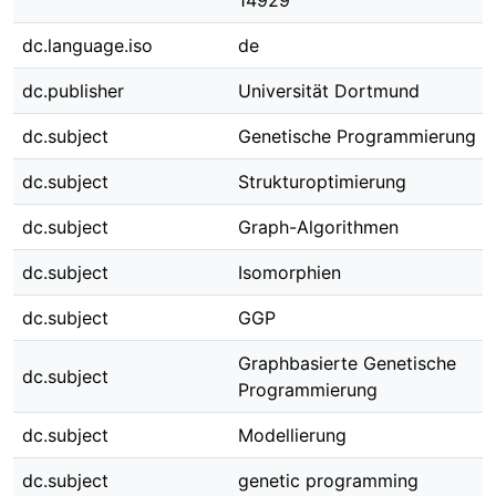
14929
dc.language.iso
de
dc.publisher
Universität Dortmund
dc.subject
Genetische Programmierung
dc.subject
Strukturoptimierung
dc.subject
Graph-Algorithmen
dc.subject
Isomorphien
dc.subject
GGP
Graphbasierte Genetische
dc.subject
Programmierung
dc.subject
Modellierung
dc.subject
genetic programming