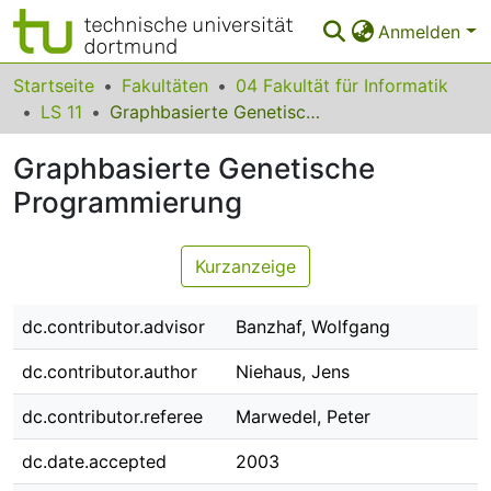
Anmelden
Bereiche & Sammlungen
Startseite
Fakultäten
04 Fakultät für Informatik
LS 11
Graphbasierte Genetische Programmierung
Das gesamte Repositorium
Graphbasierte Genetische
Statistiken
Programmierung
FAQ
Leitlinien
Kurzanzeige
Zurück zur Startseite
dc.contributor.advisor
Banzhaf, Wolfgang
dc.contributor.author
Niehaus, Jens
dc.contributor.referee
Marwedel, Peter
dc.date.accepted
2003