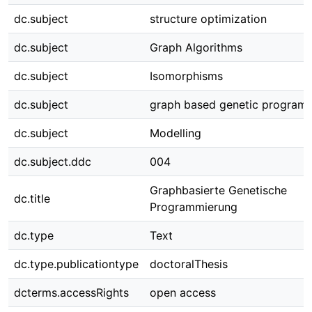
dc.subject
structure optimization
dc.subject
Graph Algorithms
dc.subject
Isomorphisms
dc.subject
graph based genetic program
dc.subject
Modelling
dc.subject.ddc
004
Graphbasierte Genetische
dc.title
Programmierung
dc.type
Text
dc.type.publicationtype
doctoralThesis
dcterms.accessRights
open access