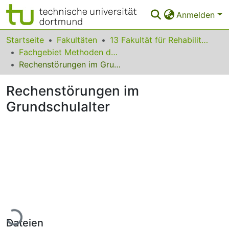
Anmelden
Bereiche & Sammlungen
Startseite
Fakultäten
13 Fakultät für Rehabilitationswissenschaften
Fachgebiet Methoden der empirischen Bildungsforschung
Das gesamte Repositorium
Rechenstörungen im Grundschulalter
Statistiken
Rechenstörungen im
FAQ
Grundschulalter
Leitlinien
Zurück zur Startseite
Lade...
Dateien