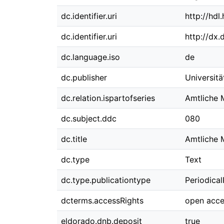
dc.identifier.uri
http://hd
dc.identifier.uri
http://dx
dc.language.iso
de
dc.publisher
Universit
dc.relation.ispartofseries
Amtliche M
dc.subject.ddc
080
dc.title
Amtliche 
dc.type
Text
dc.type.publicationtype
Periodical
dcterms.accessRights
open acce
eldorado.dnb.deposit
true