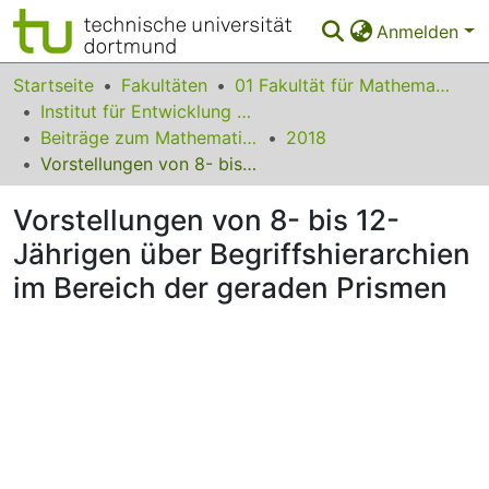
Anmelden
Bereiche & Sammlungen
Startseite
Fakultäten
01 Fakultät für Mathematik
Institut für Entwicklung und Erforschung des Mathematikunterrichts
Das gesamte Repositorium
Beiträge zum Mathematikunterricht
2018
Vorstellungen von 8- bis 12-Jährigen über Begriffshierarchien im Bereich der geraden Prismen
Statistiken
Vorstellungen von 8- bis 12-
FAQ
Jährigen über Begriffshierarchien
Leitlinien
im Bereich der geraden Prismen
Zurück zur Startseite