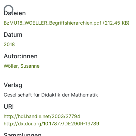
ade...
Dateien
BzMU18_WOELLER_Begriffshierarchien.pdf
(212.45 KB)
Datum
2018
Autor:innen
Wöller, Susanne
Verlag
Gesellschaft für Didaktik der Mathematik
URI
http://hdl.handle.net/2003/37794
http://dx.doi.org/10.17877/DE290R-19789
Sammlungen