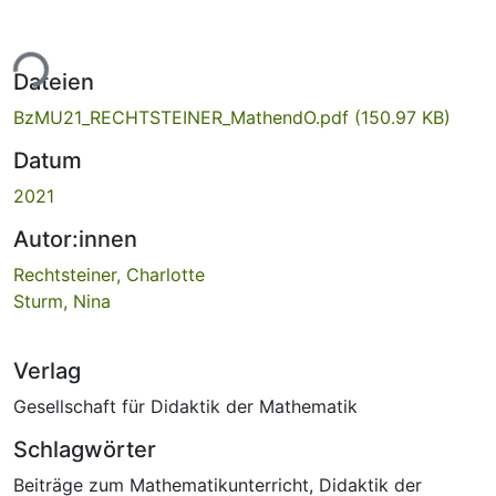
ade...
Dateien
BzMU21_RECHTSTEINER_MathendO.pdf
(150.97 KB)
Datum
2021
Autor:innen
Rechtsteiner, Charlotte
Sturm, Nina
Verlag
Gesellschaft für Didaktik der Mathematik
Schlagwörter
Beiträge zum Mathematikunterricht
,
Didaktik der