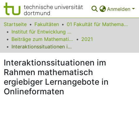
Anmelden
Bereiche & Sammlungen
Startseite
Fakultäten
01 Fakultät für Mathematik
Institut für Entwicklung und Erforschung des Mathematikunterrichts
Das gesamte Repositorium
Beiträge zum Mathematikunterricht
2021
Interaktionssituationen im Rahmen mathematisch ergiebiger Lernangebote in Onlineformaten
Statistiken
Interaktionssituationen im
FAQ
Rahmen mathematisch
Leitlinien
ergiebiger Lernangebote in
Zurück zur Startseite
Onlineformaten