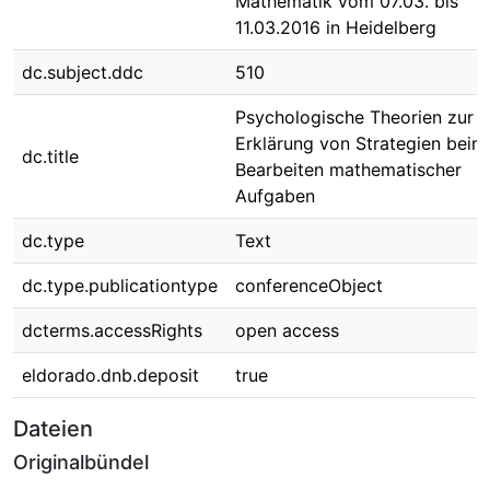
Mathematik vom 07.03. bis
11.03.2016 in Heidelberg
dc.subject.ddc
510
Psychologische Theorien zur
Erklärung von Strategien beim
dc.title
Bearbeiten mathematischer
Aufgaben
dc.type
Text
dc.type.publicationtype
conferenceObject
dcterms.accessRights
open access
eldorado.dnb.deposit
true
Dateien
Originalbündel