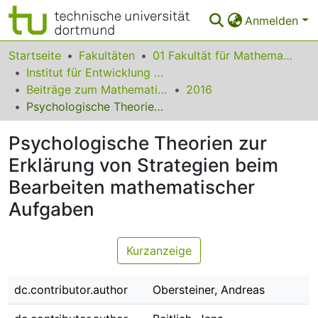
Anmelden
Bereiche & Sammlungen
Startseite
Fakultäten
01 Fakultät für Mathematik
Institut für Entwicklung und Erforschung des Mathematikunterrichts
Das gesamte Repositorium
Beiträge zum Mathematikunterricht
2016
Psychologische Theorien zur Erklärung von Strategien beim Bearbeiten mathematischer Aufgaben
Statistiken
Psychologische Theorien zur
FAQ
Erklärung von Strategien beim
Leitlinien
Bearbeiten mathematischer
Zurück zur Startseite
Aufgaben
Kurzanzeige
dc.contributor.author
Obersteiner, Andreas