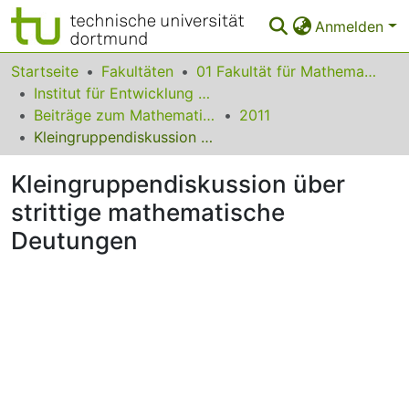
Anmelden
Bereiche & Sammlungen
Startseite
Fakultäten
01 Fakultät für Mathematik
Institut für Entwicklung und Erforschung des Mathematikunterrichts
Das gesamte Repositorium
Beiträge zum Mathematikunterricht
2011
Kleingruppendiskussion über strittige mathematische Deutungen
Statistiken
Kleingruppendiskussion über
FAQ
strittige mathematische
Leitlinien
Deutungen
Zurück zur Startseite