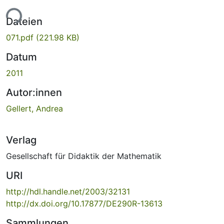
ade...
Dateien
071.pdf
(221.98 KB)
Datum
2011
Autor:innen
Gellert, Andrea
Verlag
Gesellschaft für Didaktik der Mathematik
URI
http://hdl.handle.net/2003/32131
http://dx.doi.org/10.17877/DE290R-13613
Sammlungen