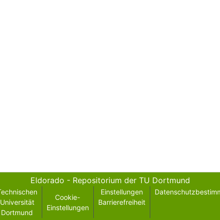
Eldorado - Repositorium der TU Dortmund
Technischen
Einstellungen
Datenschutzbestim
Cookie-
Universität
Barrierefreiheit
Einstellungen
Dortmund