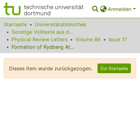
Anmelden
Bereiche & Sammlungen
Startseite
Universitätsbibliothek
Sonstige Volltexte aus dem Bibliotheksangebot
Das gesamte Repositorium
Physical Review Letters
Volume 86
Issue 17
Formation of Rydberg Atoms in an Expanding Ultracold Neutral Plasma
Statistiken
FAQ
Dieses Item wurde zurückgezogen.
Zur Startseite
Leitlinien
Zurück zur Startseite