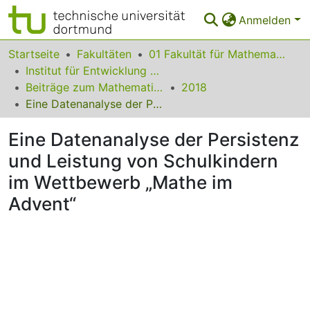
Anmelden
Bereiche & Sammlungen
Startseite
Fakultäten
01 Fakultät für Mathematik
Institut für Entwicklung und Erforschung des Mathematikunterrichts
Das gesamte Repositorium
Beiträge zum Mathematikunterricht
2018
Eine Datenanalyse der Persistenz und Leistung von Schulkindern im Wettbewerb „Mathe im Advent“
Statistiken
Eine Datenanalyse der Persistenz
FAQ
und Leistung von Schulkindern
Leitlinien
im Wettbewerb „Mathe im
Zurück zur Startseite
Advent“