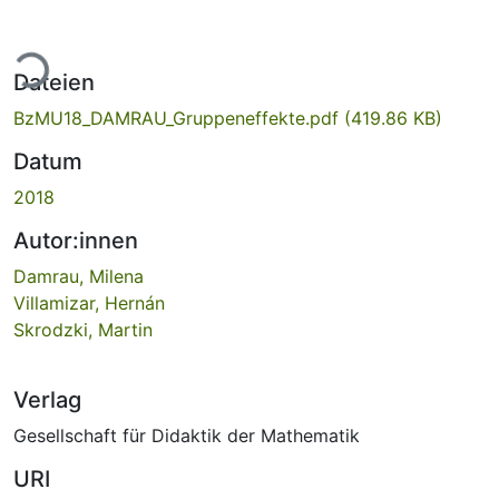
ade...
Dateien
BzMU18_DAMRAU_Gruppeneffekte.pdf
(419.86 KB)
Datum
2018
Autor:innen
Damrau, Milena
Villamizar, Hernán
Skrodzki, Martin
Verlag
Gesellschaft für Didaktik der Mathematik
URI