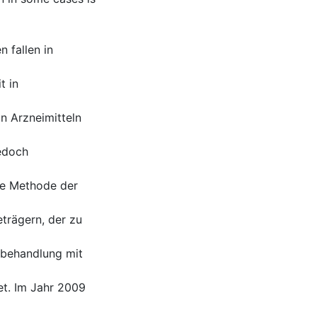
 fallen in
t in
n Arzneimitteln
edoch
ge Methode der
trägern, der zu
nbehandlung mit
et. Im Jahr 2009