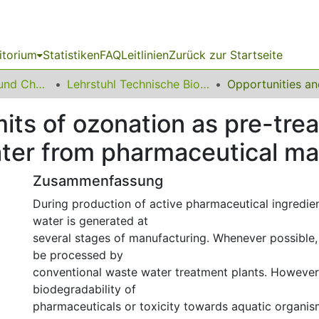
itorium
Statistiken
FAQ
Leitlinien
Zurück zur Startseite
06 Fakultät Bio- und Chemieingenieurwesen
Lehrstuhl Technische Biochemie
mits of ozonation as pre-tr
ter from pharmaceutical ma
Zusammenfassung
During production of active pharmaceutical ingredie
water is generated at
several stages of manufacturing. Whenever possible,
be processed by
conventional waste water treatment plants. However
biodegradability of
pharmaceuticals or toxicity towards aquatic organi