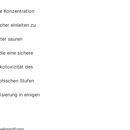
ie Konzentration
her einleiten zu
ter sauren
ie eine sichere
kotoxizität des
phischen Stufen
sierung in einigen
behandlung