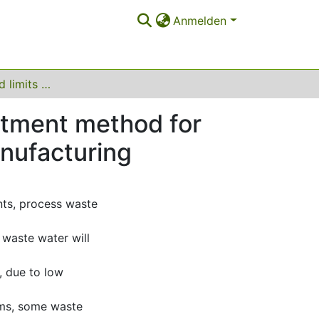
Anmelden
Opportunities and limits of ozonation as pre-treatment method for production waste water from pharmaceutical manufacturing
eatment method for
nufacturing
nts, process waste
 waste water will
, due to low
sms, some waste