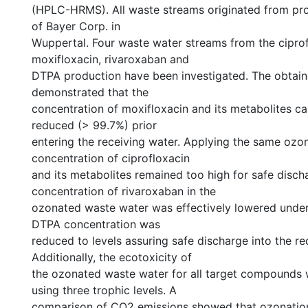
(HPLC-HRMS). All waste streams originated from prod
of Bayer Corp. in
Wuppertal. Four waste water streams from the ciprof
moxifloxacin, rivaroxaban and
DTPA production have been investigated. The obtain
demonstrated that the
concentration of moxifloxacin and its metabolites ca
reduced (> 99.7%) prior
entering the receiving water. Applying the same ozon
concentration of ciprofloxacin
and its metabolites remained too high for safe disch
concentration of rivaroxaban in the
ozonated waste water was effectively lowered under 
DTPA concentration was
reduced to levels assuring safe discharge into the re
Additionally, the ecotoxicity of
the ozonated waste water for all target compounds 
using three trophic levels. A
comparison of CO2 emissions showed that ozonation