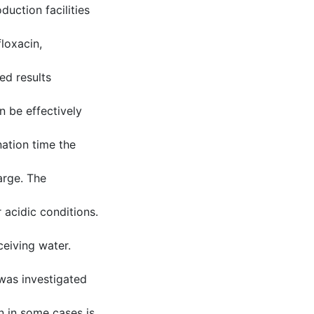
uction facilities
loxacin,
ed results
n be effectively
ation time the
arge. The
acidic conditions.
ceiving water.
was investigated
 in some cases is