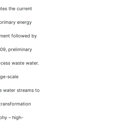
utes the current
 primary energy
tment followed by
09, preliminary
ocess waste water.
rge-scale
e water streams to
transformation
phy – high-