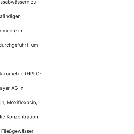
zessabwässern zu
ständigen
erimente im
durchgeführt, um
ktrometrie (HPLC-
ayer AG in
n, Moxifloxacin,
die Konzentration
s Fließgewässer