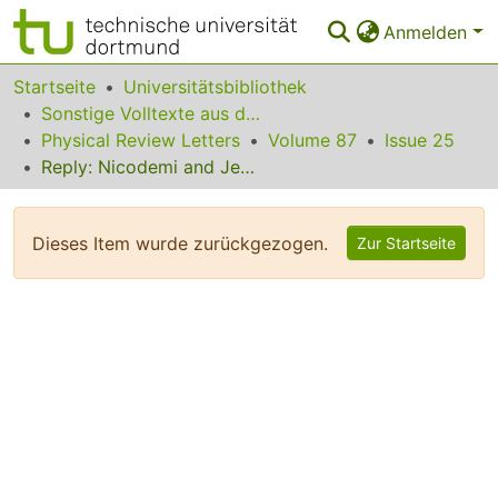
Anmelden
Bereiche & Sammlungen
Startseite
Universitätsbibliothek
Sonstige Volltexte aus dem Bibliotheksangebot
Das gesamte Repositorium
Physical Review Letters
Volume 87
Issue 25
Reply: Nicodemi and Jensen
Statistiken
FAQ
Dieses Item wurde zurückgezogen.
Zur Startseite
Leitlinien
Zurück zur Startseite