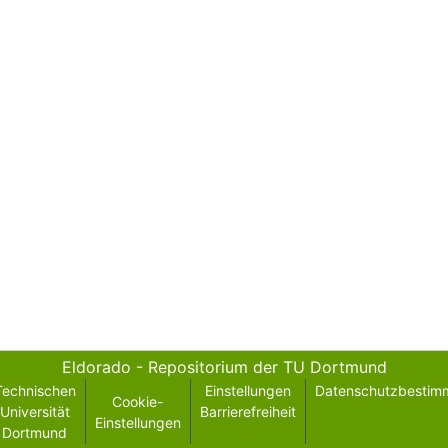
Eldorado - Repositorium der TU Dortmund
Technischen
Einstellungen
Datenschutzbestim
Cookie-
Universität
Barrierefreiheit
Einstellungen
Dortmund