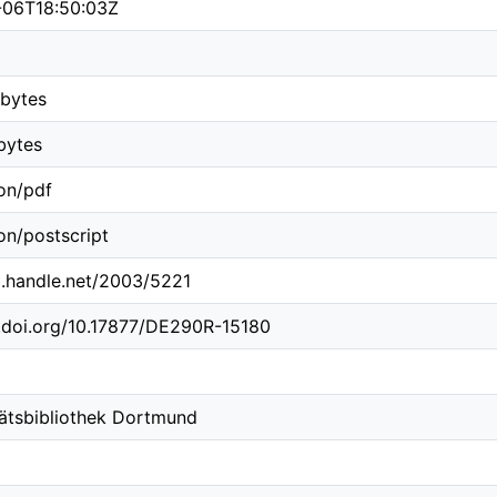
-06T18:50:03Z
bytes
bytes
ion/pdf
on/postscript
dl.handle.net/2003/5221
x.doi.org/10.17877/DE290R-15180
tätsbibliothek Dortmund