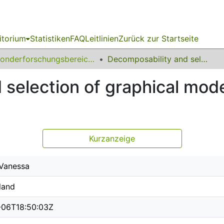
itorium
Statistiken
FAQ
Leitlinien
Zurück zur Startseite
Sonderforschungsbereich (SFB) 475
Decomposability and selection of graphical models for multivariate time series
selection of graphical model
Kurzanzeige
 Vanessa
land
-06T18:50:03Z