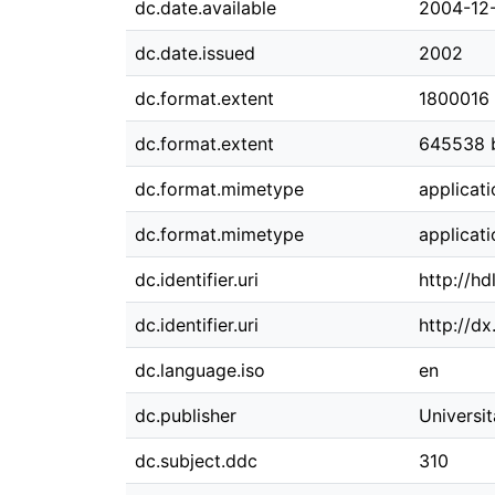
dc.date.available
2004-12
dc.date.issued
2002
dc.format.extent
1800016 
dc.format.extent
645538 
dc.format.mimetype
applicat
dc.format.mimetype
applicati
dc.identifier.uri
http://h
dc.identifier.uri
http://d
dc.language.iso
en
dc.publisher
Universi
dc.subject.ddc
310