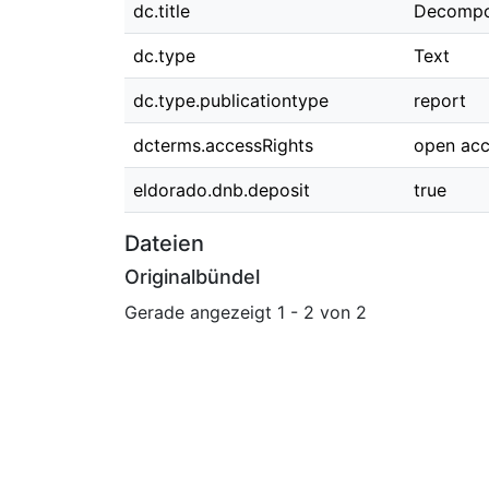
dc.title
Decomposa
dc.type
Text
dc.type.publicationtype
report
dcterms.accessRights
open ac
eldorado.dnb.deposit
true
Dateien
Originalbündel
Gerade angezeigt
1 - 2 von 2