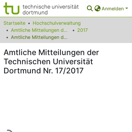
Anmelden
Bereiche & Sammlungen
Startseite
Hochschulverwaltung
Amtliche Mitteilungen der Technischen Universität Dortmund
2017
Das gesamte Repositorium
Amtliche Mitteilungen der Technischen Universität Dortmund Nr. 17/2017
Statistiken
Amtliche Mitteilungen der
FAQ
Technischen Universität
Dortmund Nr. 17/2017
Leitlinien
Zurück zur Startseite
Lade...