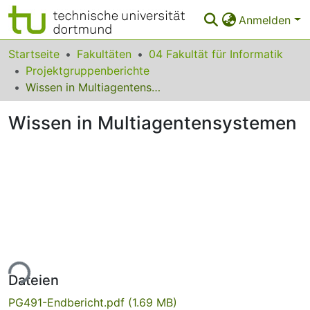
Anmelden
Bereiche & Sammlungen
Startseite
Fakultäten
04 Fakultät für Informatik
Projektgruppenberichte
Das gesamte Repositorium
Wissen in Multiagentensystemen
Statistiken
Wissen in Multiagentensystemen
FAQ
Leitlinien
Zurück zur Startseite
ade...
Dateien
PG491-Endbericht.pdf
(1.69 MB)