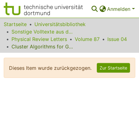
Anmelden
Bereiche & Sammlungen
Startseite
Universitätsbibliothek
Sonstige Volltexte aus dem Bibliotheksangebot
Das gesamte Repositorium
Physical Review Letters
Volume 87
Issue 04
Cluster Algorithms for General-S Quantum Spin Systems
Statistiken
FAQ
Dieses Item wurde zurückgezogen.
Zur Startseite
Leitlinien
Zurück zur Startseite