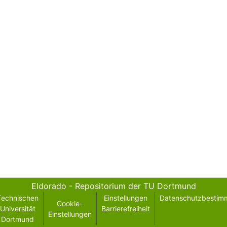
Eldorado - Repositorium der TU Dortmund
Technischen
Einstellungen
Datenschutzbestim
Cookie-
Universität
Barrierefreiheit
Einstellungen
Dortmund