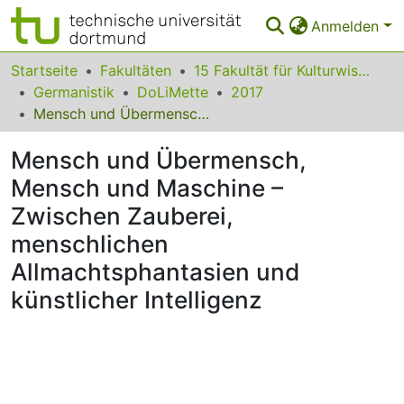
Anmelden
Bereiche & Sammlungen
Startseite
Fakultäten
15 Fakultät für Kulturwissenschaften
Germanistik
DoLiMette
2017
Das gesamte Repositorium
Mensch und Übermensch, Mensch und Maschine – Zwischen Zauberei, menschlichen Allmachtsphantasien und künstlicher Intelligenz
Statistiken
Mensch und Übermensch,
FAQ
Mensch und Maschine –
Zwischen Zauberei,
Leitlinien
menschlichen
Zurück zur Startseite
Allmachtsphantasien und
künstlicher Intelligenz