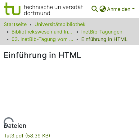
Anmelden
Bereiche & Sammlungen
Startseite
Universitätsbibliothek
Bibliothekswesen und Information
InetBib-Tagungen
Das gesamte Repositorium
03. InetBib-Tagung vom 04. bis 06 März 1998 in Köln
Einführung in HTML
Statistiken
Einführung in HTML
FAQ
Leitlinien
Zurück zur Startseite
Lade...
Dateien
Tut3.pdf
(58.39 KB)