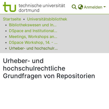
Anmelden
Bereiche & Sammlungen
Startseite
Universitätsbibliothek
Bibliothekswesen und Information
Das gesamte Repositorium
DSpace and Institutional Repositories
Meetings, Workshops and Conferences
Statistiken
DSpace Workshop, 14. - 15. März 2007 in Kassel
FAQ
Urheber- und hochschulrechtliche Grundfragen von Repositorien
Leitlinien
Urheber- und
hochschulrechtliche
Zurück zur Startseite
Grundfragen von Repositorien